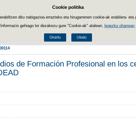
Cookie politika
Edukira salto egin
biltzen ditu nabigazioa errazteko eta hirugarrenen cookie-ak erabilera- eta 
Informazio gehiago lor dezakezu gure "Cookie-ak" atalean,
legezko oharrean
.
Hasiera
Ministerioa
Onartu
Ukatu
00114
ios de Formación Profesional en los ce
CIDEAD