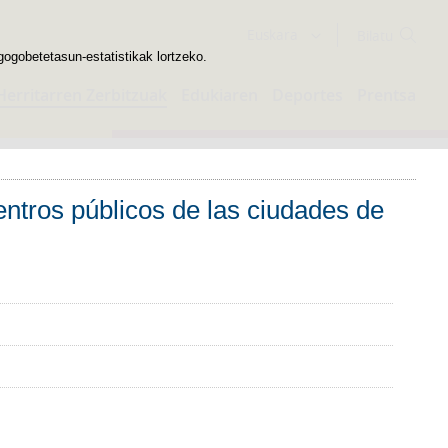
Bilatzailea
Euskara
gogobetetasun-estatistikak lortzeko.
Herritarren Zerbitzuak
Edukiaren
Deportes
Prentsa
ntros públicos de las ciudades de