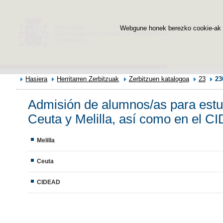
Webgune honek berezko cookie-ak era
Hasiera
Herritarren Zerbitzuak
Zerbitzuen katalogoa
23
23
Admisión de alumnos/as para estud
Ceuta y Melilla, así como en el 
Melilla
Ceuta
CIDEAD