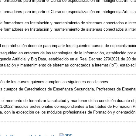
formadores para impartir el Curso de especialización en Inteligencia Artificial
formadores para impartir el Curso de especialización en Inteligencia Artificial 
 formadores en Instalación y mantenimiento de sistemas conectados a internet 
 formadores en Instalación y mantenimiento de sistemas conectados a interne
con atribución docente para impartir los siguientes cursos de especializació
seguridad en entornos de las tecnologías de la información, establecido por e
gencia Artificial y Big Data, establecido en el Real Decreto 279/2021 de 20 de 
nstalación y mantenimiento de sistemas conectados a internet (IoT), establec
ación de los cursos quienes cumplan las siguientes condiciones:
 los cuerpos de Catedráticos de Enseñanza Secundaria, Profesores de Enseñ
 el momento de formalizar la solicitud y mantener dicha condición durante el p
21-2022 módulos profesionales correspondientes a los títulos de Formación P
ia, con la excepción de los módulos profesionales de Formación y orientación