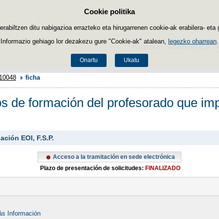
Cookie politika
Edukira salto egin
biltzen ditu nabigazioa errazteko eta hirugarrenen cookie-ak erabilera- eta 
Informazio gehiago lor dezakezu gure "Cookie-ak" atalean,
legezko oharrean
.
Hasiera
Ministerioa
Onartu
Ukatu
10048
ficha
os de formación del profesorado que i
ción EOI, F.S.P.
Acceso a la tramitación en sede electrónica
Plazo de presentación de solicitudes:
FINALIZADO
s Información