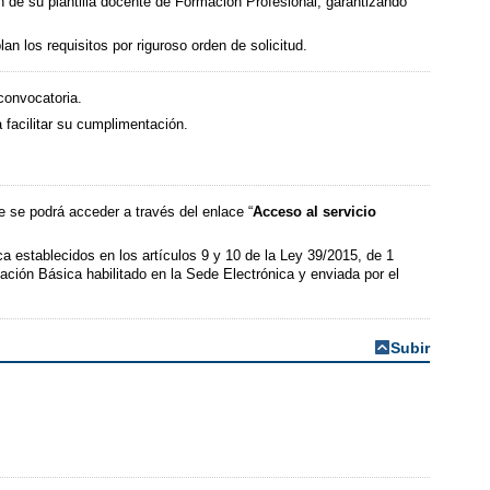
de su plantilla docente de Formación Profesional, garantizando
los requisitos por riguroso orden de solicitud.
convocatoria.
 facilitar su cumplimentación.
e se podrá acceder a través del enlace “
Acceso al servicio
ica establecidos en los artículos 9 y 10 de la Ley 39/2015, de 1
ción Básica habilitado en la Sede Electrónica y enviada por el
Subir