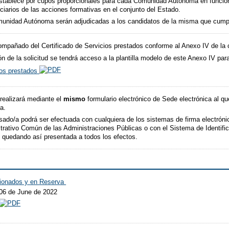
stablece por cupos proporcionales para cada Comunidad Autónoma en función 
iarios de las acciones formativas en el conjunto del Estado.
unidad Autónoma serán adjudicadas a los candidatos de la misma que cumplan 
acompañado del Certificado de Servicios prestados conforme al Anexo IV de la 
 de la solicitud se tendrá acceso a la plantilla modelo de este Anexo IV para
ios prestados
 realizará mediante el
mismo
formulario electrónico de Sede electrónica al qu
na.
eresado/a podrá ser efectuada con cualquiera de los sistemas de firma electrón
rativo Común de las Administraciones Públicas o con el Sistema de Identifica
, quedando así presentada a todos los efectos.
cionados y en Reserva
 06 de June de 2022