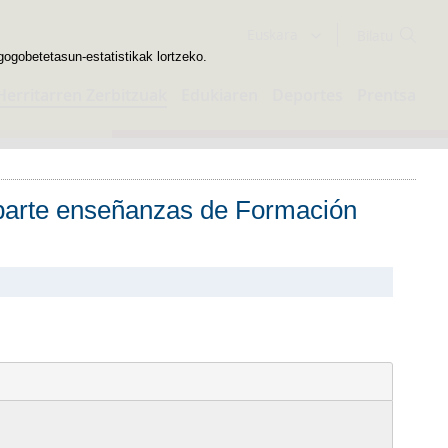
Bilatzailea
Euskara
gogobetetasun-estatistikak lortzeko.
Herritarren Zerbitzuak
Edukiaren
Deportes
Prentsa
mparte enseñanzas de Formación