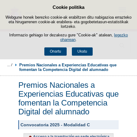
Cookie politika
Edukira salto egin
Menua
Webgune honek berezko cookie-ak erabiltzen ditu nabigazioa errazteko
eta hirugarrenen cookie-ak erabilera- eta gogobetetasun-estatistikak
lortzeko.
Informazio gehiago lor dezakezu gure "Cookie-ak" atalean,
legezko
oharrean
.
Bilatzailea
Onartu
Ukatu
Premios Nacionales a Experiencias Educativas que 
fomentan la Competencia Digital del alumnado
Premios Nacionales a
Experiencias Educativas que
fomentan la Competencia
Digital del alumnado
Convocatoria 2025 - Modalidad C
Acceso a la tramitación en sede electrónica