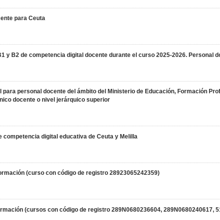
cente para Ceuta
B1 y B2 de competencia digital docente durante el curso 2025-2026. Personal 
al para personal docente del ámbito del Ministerio de Educación, Formación P
ico docente o nivel jerárquico superior
 competencia digital educativa de Ceuta y Melilla
 formación (curso con código de registro 28923065242359)
de formación (cursos con código de registro 289N0680236604, 289N068024061