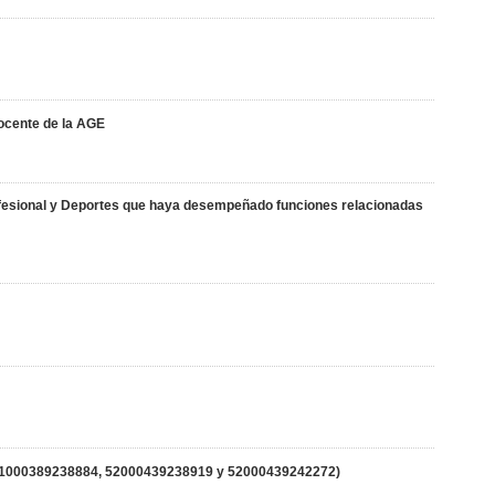
docente de la AGE
rofesional y Deportes que haya desempeñado funciones relacionadas
7, 51000389238884, 52000439238919 y 52000439242272)