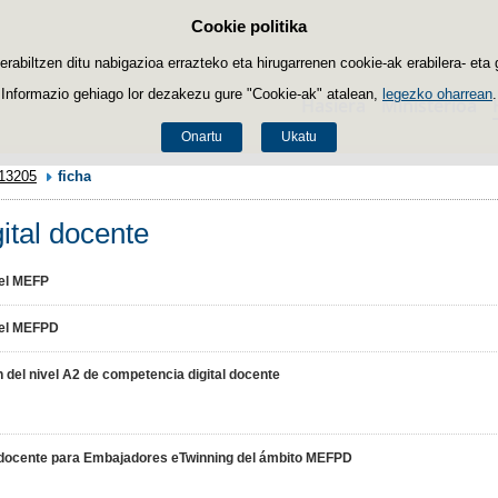
Cookie politika
Edukira salto egin
biltzen ditu nabigazioa errazteko eta hirugarrenen cookie-ak erabilera- eta 
Informazio gehiago lor dezakezu gure "Cookie-ak" atalean,
legezko oharrean
.
Hasiera
Ministerioa
Onartu
Ukatu
13205
ficha
ital docente
del MEFP
 del MEFPD
 del nivel A2 de competencia digital docente
al docente para Embajadores eTwinning del ámbito MEFPD