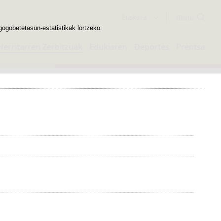
Bilatzailea
Euskara
gogobetetasun-estatistikak lortzeko.
Herritarren Zerbitzuak
Edukiaren
Deportes
Prentsa