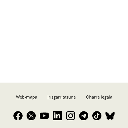
Web-mapa
Irisgarritasuna
Oharra legala