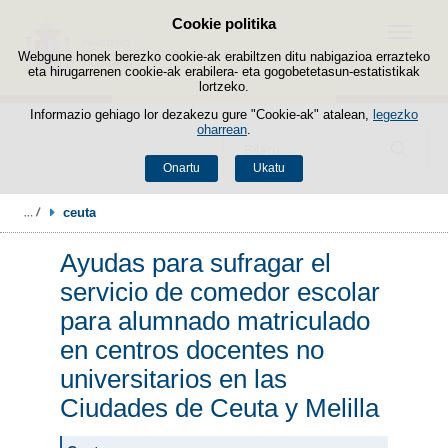
Cookie politika
Edukira salto egin
Menua
Webgune honek berezko cookie-ak erabiltzen ditu nabigazioa errazteko
eta hirugarrenen cookie-ak erabilera- eta gogobetetasun-estatistikak
lortzeko.
Informazio gehiago lor dezakezu gure "Cookie-ak" atalean,
legezko
oharrean
.
Bilatzailea
Onartu
Ukatu
ceuta
Ayudas para sufragar el
servicio de comedor escolar
para alumnado matriculado
en centros docentes no
universitarios en las
Ciudades de Ceuta y Melilla