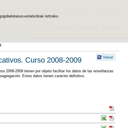
Bilatzailea
Euskara
gogobetetasun-estatistikak lortzeko.
Herritarren Zerbitzuak
Edukiaren
Deportes
Prentsa
9
Volver
ucativos. Curso 2008-2009
so 2008-2009 tienen por objeto facilitar los datos de las enseñanzas
agregación. Estos datos tienen carácter definitivo.