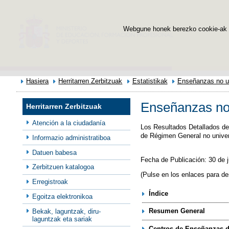
Webgune honek berezko cookie-ak era
Hasiera
Herritarren Zerbitzuak
Estatistikak
Enseñanzas no un
Enseñanzas no 
Herritarren Zerbitzuak
Atención a la ciudadanía
Los Resultados Detallados de 
de Régimen General no univers
Informazio administratiboa
Datuen babesa
Fecha de Publicación: 30 de j
Zerbitzuen katalogoa
(Pulse en los enlaces para de
Erregistroak
Índice
Egoitza elektronikoa
Resumen General
Bekak, laguntzak, diru-
laguntzak eta sariak
Centros de Enseñanzas 