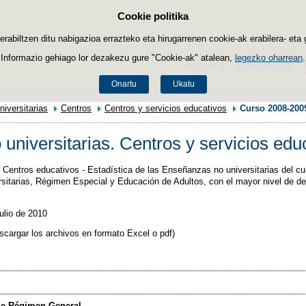
Cookie politika
Edukira salto egin
biltzen ditu nabigazioa errazteko eta hirugarrenen cookie-ak erabilera- eta 
Informazio gehiago lor dezakezu gure "Cookie-ak" atalean,
legezko oharrean
.
Hasiera
Ministerioa
Onartu
Ukatu
iversitarias
Centros
Centros y servicios educativos
Curso 2008-200
universitarias. Centros y servicios ed
Centros educativos - Estadística de las Enseñanzas no universitarias del cur
itarias, Régimen Especial y Educación de Adultos, con el mayor nivel de des
ulio de 2010
scargar los archivos en formato Excel o pdf)
de Régimen General