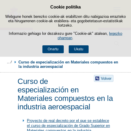
Cookie politika
Edukira salto egin
Menua
Webgune honek berezko cookie-ak erabiltzen ditu nabigazioa errazteko
eta hirugarrenen cookie-ak erabilera- eta gogobetetasun-estatistikak
lortzeko.
Informazio gehiago lor dezakezu gure "Cookie-ak" atalean,
legezko
oharrean
.
Bilatzailea
Onartu
Ukatu
Curso de especialización en Materiales compuestos en 
la industria aeroespacial
Volver
Curso de
especialización en
Materiales compuestos en la
industria aeroespacial
Proyecto de real decreto por el que se establece
el curso de especialización de Grado Superior en
Materiales compuestos en la industria