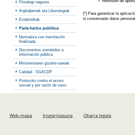
Remisión de aport
Fitxategi nagusia
Argitalpenak eta Liburutegiak
(*) Para garantizar la aplica
ni conservarán datos persona
Estatistikak
Parte-hartze publikoa
Normativa con tramitación
finalizada
Documentos sometidos a
información pública
Ministerioaren gizarte-sareak
Calidad - SGACDP
Protocolo contra el acoso
sexual y por razón de sexo
Web-mapa
Irisgarritasuna
Oharra legala