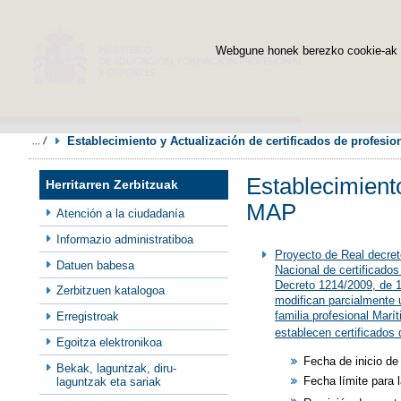
Webgune honek berezko cookie-ak era
Establecimiento y Actualización de certificados de profes
Establecimiento
Herritarren Zerbitzuak
MAP
Atención a la ciudadanía
Informazio administratiboa
Proyecto de Real decreto
Datuen babesa
Nacional de certificados 
Decreto 1214/2009, de 17
Zerbitzuen katalogoa
modifican parcialmente u
familia profesional Marí
Erregistroak
establecen certificados 
Egoitza elektronikoa
Fecha de inicio de
Bekak, laguntzak, diru-
Fecha límite para 
laguntzak eta sariak