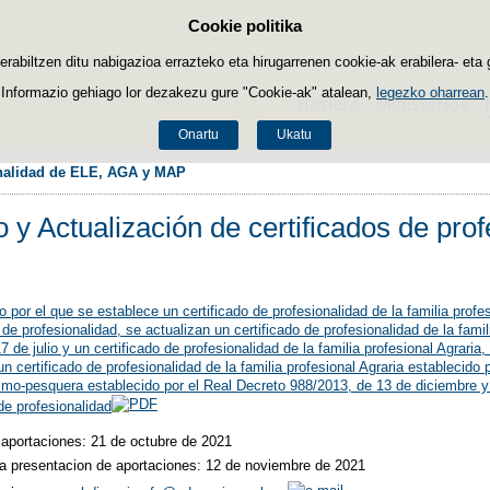
Cookie politika
Edukira salto egin
biltzen ditu nabigazioa errazteko eta hirugarrenen cookie-ak erabilera- eta 
Informazio gehiago lor dezakezu gure "Cookie-ak" atalean,
legezko oharrean
.
Hasiera
Ministerioa
Onartu
Ukatu
ionalidad de ELE, AGA y MAP
 y Actualización de certificados de pr
 por el que se establece un certificado de profesionalidad de la familia profes
de profesionalidad, se actualizan un certificado de profesionalidad de la famil
 de julio y un certificado de profesionalidad de la familia profesional Agrari
n certificado de profesionalidad de la familia profesional Agraria establecido p
timo-pesquera establecido por el Real Decreto 988/2013, de 13 de diciembre y
de profesionalidad
 aportaciones: 21 de octubre de 2021
la presentacion de aportaciones: 12 de noviembre de 2021