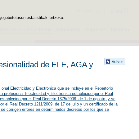
Bilatzailea
Euskara
gogobetetasun-estatistikak lortzeko.
Herritarren Zerbitzuak
Edukiaren
Deportes
Prentsa
Volver
ofesionalidad de ELE, AGA y
ional Electricidad y Electrónica que se incluye en el Repertorio
ia profesional Electricidad y Electrónica establecido por el Real
a, establecido por el Real Decreto 1375/2008, de 1 de agosto, y se
or el Real Decreto 1211/2009, de 17 de julio y un certificado de la
 se corrigen errores en determinados decretos por los que se