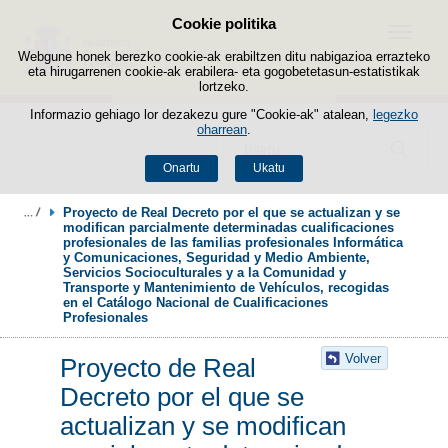
Cookie politika
Edukira salto egin
Menua
Webgune honek berezko cookie-ak erabiltzen ditu nabigazioa errazteko
eta hirugarrenen cookie-ak erabilera- eta gogobetetasun-estatistikak
lortzeko.
Informazio gehiago lor dezakezu gure "Cookie-ak" atalean,
legezko
oharrean
.
Bilatzailea
Onartu
Ukatu
Proyecto de Real Decreto por el que se actualizan y se 
modifican parcialmente determinadas cualificaciones 
profesionales de las familias profesionales Informática 
y Comunicaciones, Seguridad y Medio Ambiente, 
Servicios Socioculturales y a la Comunidad y 
Transporte y Mantenimiento de Vehículos, recogidas 
en el Catálogo Nacional de Cualificaciones 
Profesionales
Volver
Proyecto de Real
Decreto por el que se
actualizan y se modifican