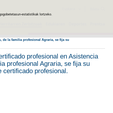
Bilatzailea
Euskara
gogobetetasun-estatistikak lortzeko.
Herritarren Zerbitzuak
Edukiaren
Deportes
Prentsa
 de la familia profesional Agraria, se fija su 
rtificado profesional en Asistencia
ia profesional Agraria, se fija su
 certificado profesional.