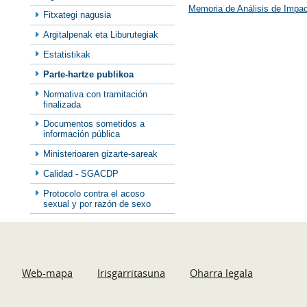
Memoria de Análisis de Impa
Fitxategi nagusia
Argitalpenak eta Liburutegiak
Estatistikak
Parte-hartze publikoa
Normativa con tramitación
finalizada
Documentos sometidos a
información pública
Ministerioaren gizarte-sareak
Calidad - SGACDP
Protocolo contra el acoso
sexual y por razón de sexo
Web-mapa
Irisgarritasuna
Oharra legala