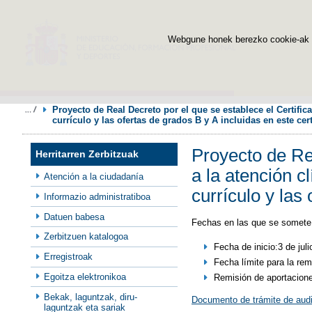
Webgune honek berezko cookie-ak era
Proyecto de Real Decreto por el que se establece el Certificad
currículo y las ofertas de grados B y A incluidas en este cert
Proyecto de Rea
Herritarren Zerbitzuak
a la atención cl
Atención a la ciudadanía
currículo y las
Informazio administratiboa
Datuen babesa
Fechas en las que se somete 
Zerbitzuen katalogoa
Fecha de inicio:3 de jul
Erregistroak
Fecha límite para la rem
Egoitza elektronikoa
Remisión de aportacion
Bekak, laguntzak, diru-
Documento de trámite de audi
laguntzak eta sariak