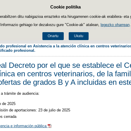
Cookie politika
Edukira salto egin
biltzen ditu nabigazioa errazteko eta hirugarrenen cookie-ak erabilera- eta 
Informazio gehiago lor dezakezu gure "Cookie-ak" atalean,
legezko oharrean
.
Hasiera
Ministerioa
Onartu
Ukatu
o profesional en Asistencia a la atención clínica en centros veterinarios,
ificado profesional. 
l Decreto por el que se establece el Ce
ínica en centros veterinarios, de la famil
 ofertas de grados B y A incluidas en este
a trámite de audiencia:
io de 2025
isión de aportaciones: 23 de julio de 2025
es cerrada
encia e información pública