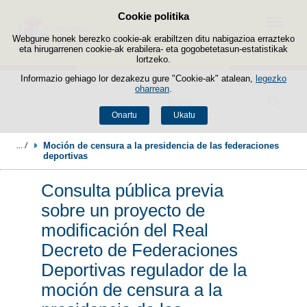
Cookie politika
Edukira salto egin
Menua
Webgune honek berezko cookie-ak erabiltzen ditu nabigazioa errazteko
eta hirugarrenen cookie-ak erabilera- eta gogobetetasun-estatistikak
lortzeko.
Informazio gehiago lor dezakezu gure "Cookie-ak" atalean,
legezko
oharrean
.
Bilatzailea
Onartu
Ukatu
Moción de censura a la presidencia de las federaciones 
deportivas 
Consulta pública previa
sobre un proyecto de
modificación del Real
Decreto de Federaciones
Deportivas regulador de la
moción de censura a la