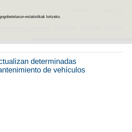
Bilatzailea
Euskara
gogobetetasun-estatistikak lortzeko.
Herritarren Zerbitzuak
Edukiaren
Deportes
Prentsa
actualizan determinadas
mantenimiento de vehículos