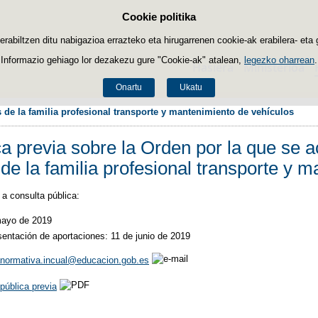
Cookie politika
Edukira salto egin
biltzen ditu nabigazioa errazteko eta hirugarrenen cookie-ak erabilera- eta 
Informazio gehiago lor dezakezu gure "Cookie-ak" atalean,
legezko oharrean
.
Hasiera
Ministerioa
Onartu
Ukatu
 de la familia profesional transporte y mantenimiento de vehículos
ca previa sobre la Orden por la que se 
 de la familia profesional transporte y 
a consulta pública:
mayo de 2019
sentación de aportaciones: 11 de junio de 2019
anormativa.incual@educacion.gob.es
pública previa