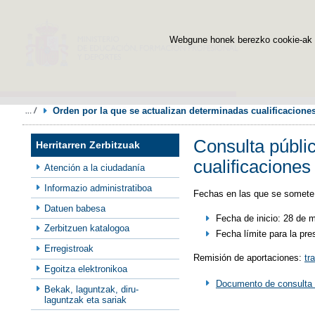
Webgune honek berezko cookie-ak era
Orden por la que se actualizan determinadas cualificaciones
Consulta públi
Herritarren Zerbitzuak
cualificaciones
Atención a la ciudadanía
Informazio administratiboa
Fechas en las que se somete 
Datuen babesa
Fecha de inicio: 28 de 
Zerbitzuen katalogoa
Fecha límite para la pre
Erregistroak
Remisión de aportaciones:
tr
Egoitza elektronikoa
Documento de consulta 
Bekak, laguntzak, diru-
laguntzak eta sariak