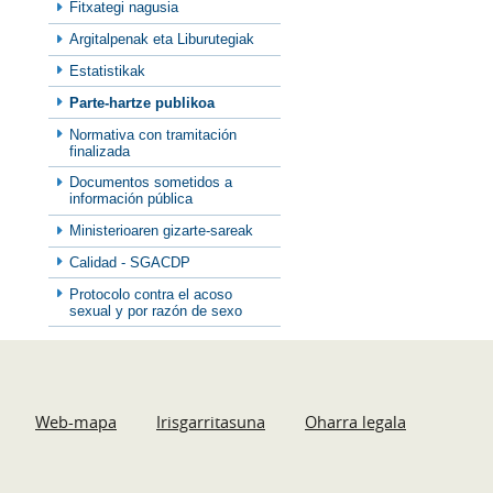
Fitxategi nagusia
Argitalpenak eta Liburutegiak
Estatistikak
Parte-hartze publikoa
Normativa con tramitación
finalizada
Documentos sometidos a
información pública
Ministerioaren gizarte-sareak
Calidad - SGACDP
Protocolo contra el acoso
sexual y por razón de sexo
Web-mapa
Irisgarritasuna
Oharra legala