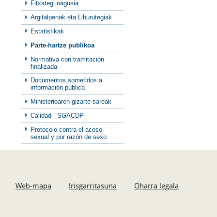
Fitxategi nagusia
Argitalpenak eta Liburutegiak
Estatistikak
Parte-hartze publikoa
Normativa con tramitación
finalizada
Documentos sometidos a
información pública
Ministerioaren gizarte-sareak
Calidad - SGACDP
Protocolo contra el acoso
sexual y por razón de sexo
Web-mapa
Irisgarritasuna
Oharra legala