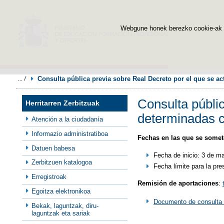
Webgune honek berezko cookie-ak era
Consulta pública previa sobre Real Decreto por el que se ac
Consulta públic
Herritarren Zerbitzuak
determinadas cu
Atención a la ciudadanía
Informazio administratiboa
Fechas en las que se somete
Datuen babesa
Fecha de inicio: 3 de m
Zerbitzuen katalogoa
Fecha límite para la pr
Erregistroak
Remisión de aportaciones
:
Egoitza elektronikoa
Documento de consulta 
Bekak, laguntzak, diru-
laguntzak eta sariak