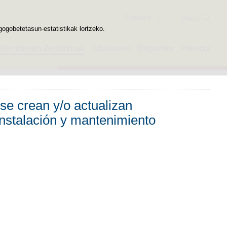
Bilatzailea
Euskara
gogobetetasun-estatistikak lortzeko.
Herritarren Zerbitzuak
Edukiaren
Deportes
Prentsa
se crean y/o actualizan
 instalación y mantenimiento