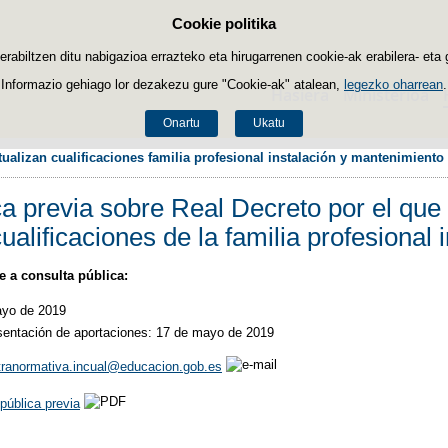
Cookie politika
Edukira salto egin
biltzen ditu nabigazioa errazteko eta hirugarrenen cookie-ak erabilera- eta 
Informazio gehiago lor dezakezu gure "Cookie-ak" atalean,
legezko oharrean
.
Hasiera
Ministerioa
Onartu
Ukatu
tualizan cualificaciones familia profesional instalación y mantenimiento
a previa sobre Real Decreto por el que 
alificaciones de la familia profesional
 a consulta pública:
ayo de 2019
esentación de aportaciones: 17 de mayo de 2019
tranormativa.incual@educacion.gob.es
pública previa