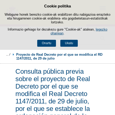
Cookie politika
Edukira salto egin
Menua
Webgune honek berezko cookie-ak erabiltzen ditu nabigazioa errazteko
eta hirugarrenen cookie-ak erabilera- eta gogobetetasun-estatistikak
lortzeko.
Informazio gehiago lor dezakezu gure "Cookie-ak" atalean,
legezko
oharrean
.
Bilatzailea
Onartu
Ukatu
Proyecto de Real Decreto por el que se modifica el RD 
1147/2011, de 29 de julio
Consulta pública previa
sobre el proyecto de Real
Decreto por el que se
modifica el Real Decreto
1147/2011, de 29 de julio,
por el que se establece la