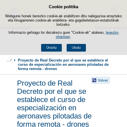
Cookie politika
Edukira salto egin
Menua
Webgune honek berezko cookie-ak erabiltzen ditu nabigazioa errazteko
eta hirugarrenen cookie-ak erabilera- eta gogobetetasun-estatistikak
lortzeko.
Informazio gehiago lor dezakezu gure "Cookie-ak" atalean,
legezko
oharrean
.
Bilatzailea
Onartu
Ukatu
Proyecto de Real Decreto por el que se establece el 
curso de especialización en aeronaves pilotadas de 
forma remota - drones
Volver
Proyecto de Real
Decreto por el que se
establece el curso de
especialización en
aeronaves pilotadas de
forma remota - drones