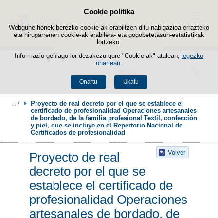
Cookie politika
Edukira salto egin
Menua
Webgune honek berezko cookie-ak erabiltzen ditu nabigazioa errazteko
eta hirugarrenen cookie-ak erabilera- eta gogobetetasun-estatistikak
lortzeko.
Informazio gehiago lor dezakezu gure "Cookie-ak" atalean,
legezko
oharrean
.
Bilatzailea
Onartu
Ukatu
Proyecto de real decreto por el que se establece el 
certificado de profesionalidad Operaciones artesanales 
de bordado, de la familia profesional Textil, confección 
y piel, que se incluye en el Repertorio Nacional de 
Certificados de profesionalidad
Volver
Proyecto de real
decreto por el que se
establece el certificado de
profesionalidad Operaciones
artesanales de bordado, de