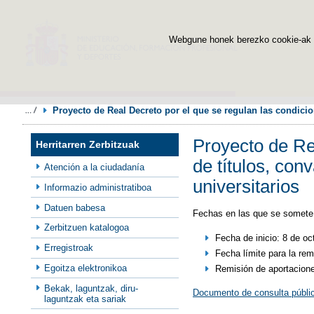
Webgune honek berezko cookie-ak era
Proyecto de Real Decreto por el que se regulan las condicio
Proyecto de Re
Herritarren Zerbitzuak
de títulos, con
Atención a la ciudadanía
universitarios
Informazio administratiboa
Datuen babesa
Fechas en las que se somete 
Zerbitzuen katalogoa
Fecha de inicio: 8 de o
Erregistroak
Fecha límite para la re
Egoitza elektronikoa
Remisión de aportacione
Bekak, laguntzak, diru-
Documento de consulta públi
laguntzak eta sariak