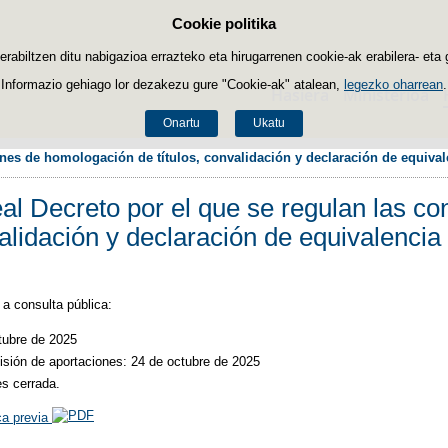
Cookie politika
Edukira salto egin
biltzen ditu nabigazioa errazteko eta hirugarrenen cookie-ak erabilera- eta 
Informazio gehiago lor dezakezu gure "Cookie-ak" atalean,
legezko oharrean
.
Hasiera
Ministerioa
Onartu
Ukatu
nes de homologación de títulos, convalidación y declaración de equivale
al Decreto por el que se regulan las c
validación y declaración de equivalencia
a consulta pública:
ctubre de 2025
misión de aportaciones: 24 de octubre de 2025
s cerrada.
ca previa