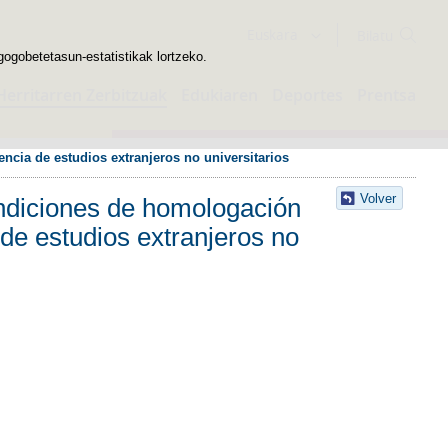
Bilatzailea
Euskara
gogobetetasun-estatistikak lortzeko.
Herritarren Zerbitzuak
Edukiaren
Deportes
Prentsa
ncia de estudios extranjeros no universitarios
Volver
ondiciones de homologación
 de estudios extranjeros no