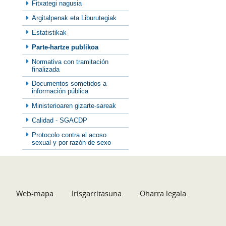
Fitxategi nagusia
Argitalpenak eta Liburutegiak
Estatistikak
Parte-hartze publikoa
Normativa con tramitación
finalizada
Documentos sometidos a
información pública
Ministerioaren gizarte-sareak
Calidad - SGACDP
Protocolo contra el acoso
sexual y por razón de sexo
Web-mapa
Irisgarritasuna
Oharra legala