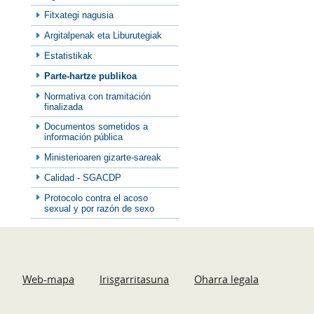
Fitxategi nagusia
Argitalpenak eta Liburutegiak
Estatistikak
Parte-hartze publikoa
Normativa con tramitación
finalizada
Documentos sometidos a
información pública
Ministerioaren gizarte-sareak
Calidad - SGACDP
Protocolo contra el acoso
sexual y por razón de sexo
Web-mapa
Irisgarritasuna
Oharra legala