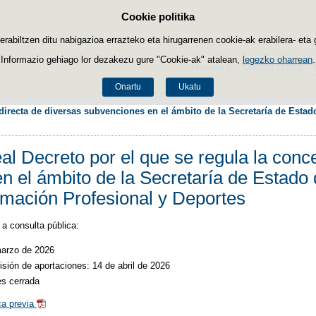
Cookie politika
Edukira salto egin
biltzen ditu nabigazioa errazteko eta hirugarrenen cookie-ak erabilera- eta 
Informazio gehiago lor dezakezu gure "Cookie-ak" atalean,
legezko oharrean
.
Hasiera
Ministerioa
Onartu
Ukatu
 directa de diversas subvenciones en el ámbito de la Secretaría de Esta
l Decreto por el que se regula la conce
n el ámbito de la Secretaría de Estado 
mación Profesional y Deportes
a consulta pública:
marzo de 2026
isión de aportaciones: 14 de abril de 2026
es cerrada
ca previa