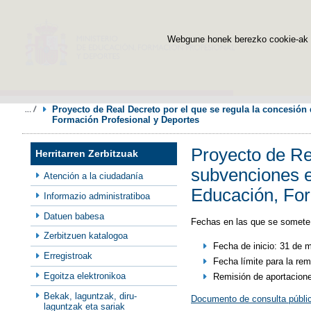
Webgune honek berezko cookie-ak era
Proyecto de Real Decreto por el que se regula la concesión
Formación Profesional y Deportes
Proyecto de Rea
Herritarren Zerbitzuak
subvenciones e
Atención a la ciudadanía
Educación, For
Informazio administratiboa
Datuen babesa
Fechas en las que se somete 
Zerbitzuen katalogoa
Fecha de inicio: 31 de 
Erregistroak
Fecha límite para la rem
Egoitza elektronikoa
Remisión de aportacion
Bekak, laguntzak, diru-
Documento de consulta públi
laguntzak eta sariak