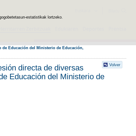
Bilatzailea
Euskara
gogobetetasun-estatistikak lortzeko.
Herritarren Zerbitzuak
Edukiaren
Deportes
Prentsa
do de Educación del Ministerio de Educación, 
Volver
sión directa de diversas
de Educación del Ministerio de