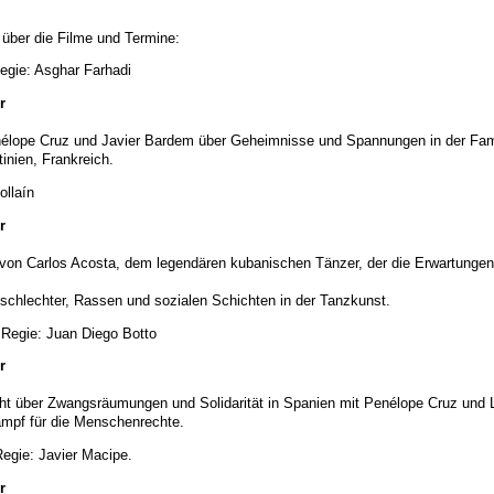
t über die Filme und Termine:
Regie: Asghar Farhadi
r
nélope Cruz und Javier Bardem über Geheimnisse und Spannungen in der Famili
inien, Frankreich.
ollaín
r
 von Carlos Acosta, dem legendären kubanischen Tänzer, der die Erwartungen 
schlechter, Rassen und sozialen Schichten in der Tanzkunst.
 Regie: Juan Diego Botto
r
icht über Zwangsräumungen und Solidarität in Spanien mit Penélope Cruz und 
ampf für die Menschenrechte.
Regie: Javier Macipe.
r