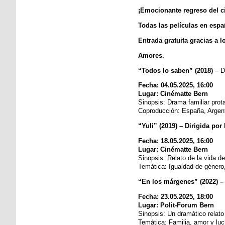
¡Emocionante regreso del ci
Todas las películas en españ
Entrada gratuita gracias a l
Amores.
“Todos lo saben” (2018)
– Di
Fecha: 04.05.2025, 16:00
Lugar: Cinématte Bern
Sinopsis: Drama familiar prot
Coproducción: España, Argent
“Yuli” (2019) – Dirigida por 
Fecha: 18.05.2025, 16:00
Lugar: Cinématte Bern
Sinopsis: Relato de la vida d
Temática: Igualdad de género,
“En los márgenes” (2022) –
Fecha: 23.05.2025, 18:00
Lugar: Polit-Forum Bern
Sinopsis: Un dramático relat
Temática: Familia, amor y lu