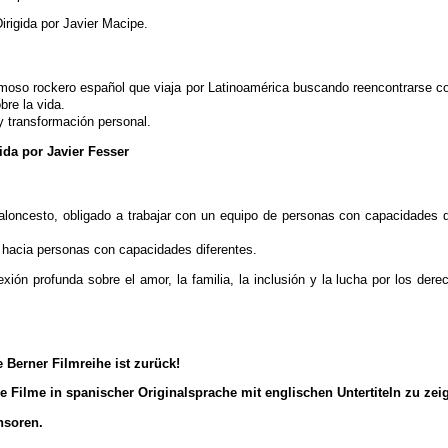
Dirigida por Javier Macipe.
famoso rockero español que viaja por Latinoamérica buscando reencontrarse c
re la vida.
y transformación personal.
ida por Javier Fesser
aloncesto, obligado a trabajar con un equipo de personas con capacidades di
o hacia personas con capacidades diferentes.
exión profunda sobre el amor, la familia, la inclusión y la lucha por los de
e Berner Filmreihe ist zurück!
le Filme in spanischer Originalsprache mit englischen Untertiteln zu zei
nsoren.