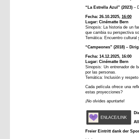
“La Estrella Azul” (2023)
– 
Fecha: 26.10.2025,
16:00
Lugar: Cinématte Bern
Sinopsis: La historia de un 
que cambia su perspectiva sob
Temática: Encuentro cultural 
“Campeones” (2018) – Dirig
Fecha: 14.12.2025, 16:00
Lugar: Cinématte Bern
Sinopsis: Un entrenador de b
por las personas.
Temática: Inclusión y respet
Cada película ofrece una refl
estas proyecciones?
¡No olvides apuntarte!
Di
ENLACE/LINK
Al
Freier Eintritt dank der Spo