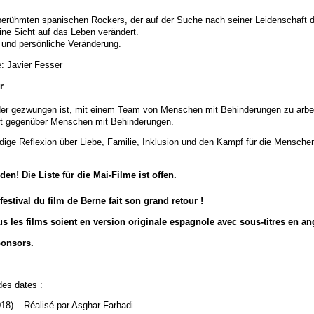
 berühmten spanischen Rockers, der auf der Suche nach seiner Leidenschaft 
ine Sicht auf das Leben verändert.
und persönliche Veränderung.
: Javier Fesser
r
r, der gezwungen ist, mit einem Team von Menschen mit Behinderungen zu arbe
t gegenüber Menschen mit Behinderungen.
ündige Reflexion über Liebe, Familie, Inklusion und den Kampf für die Menschen
en! Die Liste für die Mai-Filme ist offen.
festival du film de Berne fait son grand retour !
s les films soient en version originale espagnole avec sous-titres en ang
ponsors.
des dates :
018) – Réalisé par Asghar Farhadi