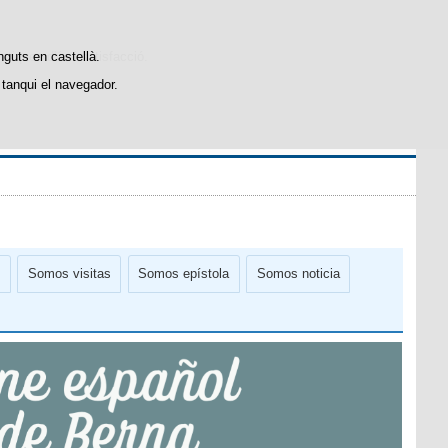
stiques d'ús i satisfacció.
nguts en castellà.
tanqui el navegador.
s
Somos visitas
Somos epístola
Somos noticia