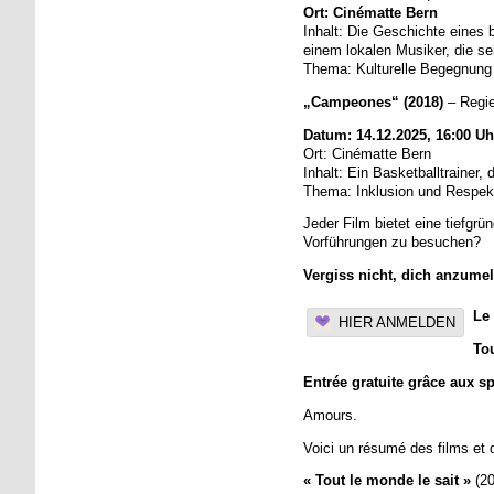
Ort: Cinématte Bern
Inhalt: Die Geschichte eines
einem lokalen Musiker, die se
Thema: Kulturelle Begegnung 
„Campeones“ (2018)
– Regie
Datum: 14.12.2025, 16:00 Uh
Ort: Cinématte Bern
Inhalt: Ein Basketballtraine
Thema: Inklusion und Respek
Jeder Film bietet eine tiefgr
Vorführungen zu besuchen?
Vergiss nicht, dich anzumeld
Le 
HIER ANMELDEN
Tou
Entrée gratuite grâce aux s
Amours.
Voici un résumé des films et 
« Tout le monde le sait »
(2