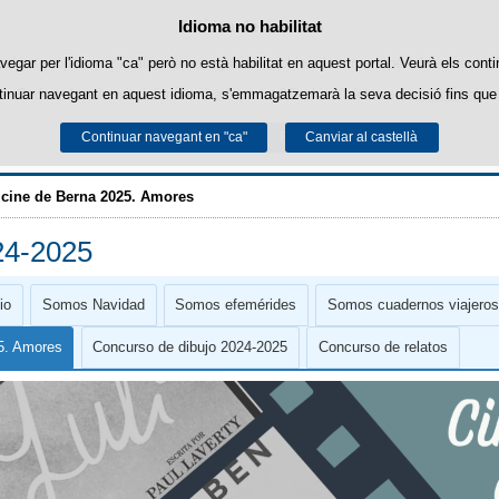
Política de cookies
Idioma no habilitat
Passar al contingut
ookies pròpies per facilitar la navegació i cookies de tercers per obtenir estadí
vegar per l'idioma "ca" però no està habilitat en aquest portal. Veurà els conti
tinuar navegant en aquest idioma, s'emmagatzemarà la seva decisió fins que 
Podeu obtenir més informació a l'apartat "Cookies" del nostre
avís legal
.
Continuar navegant en "ca"
Acceptar
Rebutjar
Canviar al castellà
ALCE-Berna
 cine de Berna 2025. Amores
24-2025
io
Somos Navidad
Somos efemérides
Somos cuadernos viajero
25. Amores
Concurso de dibujo 2024-2025
Concurso de relatos