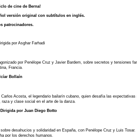
clo de cine de Berna!
ol versión original con subtítulos en inglés.
os patrocinadores.
rigida por Asghar Farhadi
agonizado por Penélope Cruz y Javier Bardem, sobre secretos y tensiones famil
ina, Francia.
Icíar Bollaín
e Carlos Acosta, el legendario bailarín cubano, quien desafía las expectativas
 raza y clase social en el arte de la danza.
 Dirigida por Juan Diego Botto
o sobre desahucios y solidaridad en España, con Penélope Cruz y Luis Tosar.
cha por los derechos humanos.