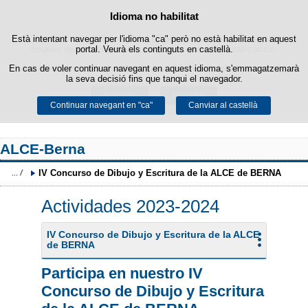
Política de cookies
Idioma no habilitat
Passar al contingut
Està intentant navegar per l'idioma "ca" però no està habilitat en aquest
Aquest lloc web utilitza cookies pròpies per facilitar la navegació i
cookies de tercers per obtenir estadístiques d'ús i satisfacció.
portal. Veurà els continguts en castellà.
En cas de voler continuar navegant en aquest idioma, s'emmagatzemarà
Podeu obtenir més informació a l'apartat "Cookies" del nostre
avís legal
.
la seva decisió fins que tanqui el navegador.
Acceptar
Rebutjar
Continuar navegant en "ca"
Canviar al castellà
ALCE-Berna
IV Concurso de Dibujo y Escritura de la ALCE de BERNA
Actividades 2023-2024
IV Concurso de Dibujo y Escritura de la ALCE
de BERNA
Participa en nuestro IV
Concurso de Dibujo y Escritura