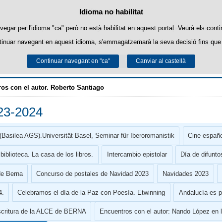
Política de cookies
Idioma no habilitat
Passar al contingut
ookies pròpies per facilitar la navegació i cookies de tercers per obtenir estadí
vegar per l'idioma "ca" però no està habilitat en aquest portal. Veurà els conti
tinuar navegant en aquest idioma, s'emmagatzemarà la seva decisió fins que 
Podeu obtenir més informació a l'apartat "Cookies" del nostre
avís legal
.
Continuar navegant en "ca"
Acceptar
Rebutjar
Canviar al castellà
ALCE-Berna
os con el autor. Roberto Santiago
23-2024
(Basilea AGS).Universität Basel, Seminar für Iberoromanistik
Cine españo
biblioteca. La casa de los libros.
Intercambio epistolar
Día de difunto
de Berna
Concurso de postales de Navidad 2023
Navidades 2023
4.
Celebramos el día de la Paz con Poesía. Etwinning
Andalucía es p
scritura de la ALCE de BERNA
Encuentros con el autor: Nando López en 