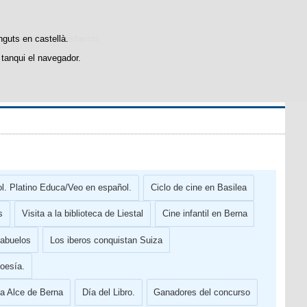
stiques d'ús i satisfacció.
nguts en castellà.
tanqui el navegador.
l. Platino Educa/Veo en español.
Ciclo de cine en Basilea
s
Visita a la biblioteca de Liestal
Cine infantil en Berna
abuelos
Los iberos conquistan Suiza
oesía.
la Alce de Berna
Día del Libro.
Ganadores del concurso