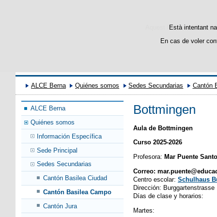
Aquest lloc web utilitza c
Està intentant na
En cas de voler con
ALCE Berna
Quiénes somos
Sedes Secundarias
Cantón 
Bottmingen
ALCE Berna
Quiénes somos
Aula de Bottmingen
Información Específica
Curso 2025-2026
Sede Principal
Profesora:
Mar Puente Sant
Sedes Secundarias
Correo: mar.puente@educac
Cantón Basilea Ciudad
Centro escolar:
Schulhaus B
Dirección: Burggartenstrasse
Cantón Basilea Campo
Días de clase y horarios:
Cantón Jura
Martes: