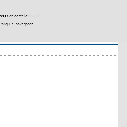
stiques d'ús i satisfacció.
nguts en castellà.
tanqui el navegador.