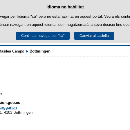
Política de cookies
Idioma no habilitat
Passar al contingut
ookies pròpies per facilitar la navegació i cookies de tercers per obtenir estadí
vegar per l'idioma "ca" però no està habilitat en aquest portal. Veurà els conti
tinuar navegant en aquest idioma, s'emmagatzemarà la seva decisió fins que 
Podeu obtenir més informació a l'apartat "Cookies" del nostre
avís legal
.
Continuar navegant en "ca"
Acceptar
Rebutjar
Canviar al castellà
ALCE-Berna
Basilea Campo
Bottmingen
os
ion.gob.es
urggarten
 1, 4103 Bottmingen