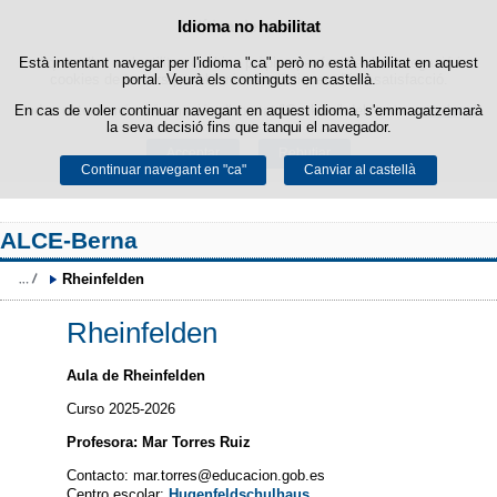
Política de cookies
Idioma no habilitat
Passar al contingut
Està intentant navegar per l'idioma "ca" però no està habilitat en aquest
Aquest lloc web utilitza cookies pròpies per facilitar la navegació i
cookies de tercers per obtenir estadístiques d'ús i satisfacció.
portal. Veurà els continguts en castellà.
En cas de voler continuar navegant en aquest idioma, s'emmagatzemarà
Podeu obtenir més informació a l'apartat "Cookies" del nostre
avís legal
.
la seva decisió fins que tanqui el navegador.
Acceptar
Rebutjar
Continuar navegant en "ca"
Canviar al castellà
ALCE-Berna
Rheinfelden
Rheinfelden
Aula de Rheinfelden
Curso 2025-2026
Profesora: Mar Torres Ruiz
Contacto: mar.torres@educacion.gob.es
Centro escolar:
Hugenfeldschulhaus