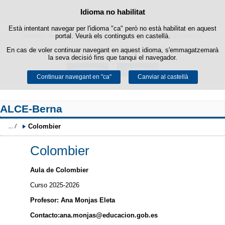
Política de cookies
Idioma no habilitat
Passar al contingut
Està intentant navegar per l'idioma "ca" però no està habilitat en aquest
Aquest lloc web utilitza cookies pròpies per facilitar la navegació i
cookies de tercers per obtenir estadístiques d'ús i satisfacció.
portal. Veurà els continguts en castellà.
En cas de voler continuar navegant en aquest idioma, s'emmagatzemarà
Podeu obtenir més informació a l'apartat "Cookies" del nostre
avís legal
.
la seva decisió fins que tanqui el navegador.
Acceptar
Rebutjar
Continuar navegant en "ca"
Canviar al castellà
ALCE-Berna
Colombier
Colombier
Aula de Colombier
Curso 2025-2026
Profesor: Ana Monjas Eleta
Contacto:ana.monjas@educacion.gob.es