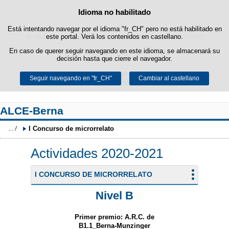
Idioma no habilitado
Política de cookies
Saltar al contenido
Está intentando navegar por el idioma "fr_CH" pero no está habilitado en
Esta web utiliza cookies propias para facilitar la navegación y cookies
de terceros para obtener estadísticas de uso y satisfacción.
este portal. Verá los contenidos en castellano.
En caso de querer seguir navegando en este idioma, se almacenará su
Puede obtener más información en el apartado "Cookies" de nuestro
decisión hasta que cierre el navegador.
aviso legal
.
Seguir navegando en "fr_CH"
Aceptar
Rechazar
Cambiar al castellano
ALCE-Berna
I Concurso de microrrelato
Actividades 2020-2021
I CONCURSO DE MICRORRELATO
Nivel B
Primer premio: A.R.C. de
B1.1_Berna-Munzinger