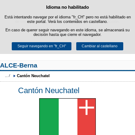
Idioma no habilitado
Política de cookies
Saltar al contenido
Está intentando navegar por el idioma "fr_CH" pero no está habilitado en
Esta web utiliza cookies propias para facilitar la navegación y cookies
de terceros para obtener estadísticas de uso y satisfacción.
este portal. Verá los contenidos en castellano.
En caso de querer seguir navegando en este idioma, se almacenará su
Puede obtener más información en el apartado "Cookies" de nuestro
decisión hasta que cierre el navegador.
aviso legal
.
Seguir navegando en "fr_CH"
Aceptar
Rechazar
Cambiar al castellano
ALCE-Berna
Cantón Neuchatel
Cantón Neuchatel