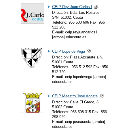
CEIP Rey Juan Carlos I
Dirección: Bda. Los Rosales
S/N, 51002, Ceuta
Teléfono: 956 500 606 Fax: 956
522 206
E-mail: ceip.reyjuancarlos1
[arroba] educeuta.es
CEIP Lope de Vega
Dirección: Plaza Azcárate s/n,
51001 Ceuta
Teléfonos : 956 512 592 Fax: 956
512 720
E-mail: ceip.lopedevega [arroba]
educeuta.es
CEIP Maestro José Acosta
Dirección: Calle El Greco, 8,
51002 Ceuta
Teléfonos: 956 508 315 Fax: 856
298 929
E-mail: ceip.joseacosta [arroba]
educeuta.es