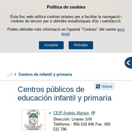
Política de cookies
Passar al contingut
Menú
Este lloc web utilitza cookies pròpies per a facilitar la navegació i
cookies de tercers per a obtindre estadístiques d'ús i satisfacció.
Podeu obtindre més informació en l'apartat "Cookies" del nostre
avís
legal
.
Buscador
Acceptar
Rebutjar
Centros de infantil y primaria
Volver
Centros públicos de
educación infantil y primaria
CEIP Andrés Manjón
Dirección: Linares S/N
Teléfonos : 956 518 846 Fax: 956
511 796