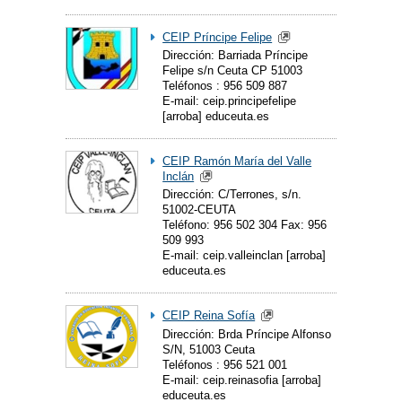
CEIP Príncipe Felipe
Dirección: Barriada Príncipe
Felipe s/n Ceuta CP 51003
Teléfonos : 956 509 887
E-mail: ceip.principefelipe
[arroba] educeuta.es
CEIP Ramón María del Valle
Inclán
Dirección: C/Terrones, s/n.
51002-CEUTA
Teléfono: 956 502 304 Fax: 956
509 993
E-mail: ceip.valleinclan [arroba]
educeuta.es
CEIP Reina Sofía
Dirección: Brda Príncipe Alfonso
S/N, 51003 Ceuta
Teléfonos : 956 521 001
E-mail: ceip.reinasofia [arroba]
educeuta.es