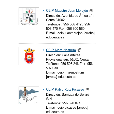
CEIP Maestro Juan Morejón
Dirección: Avenida de África s/n
Ceuta 51002
Teléfonos : 956 506 442 / 956
506 470 Fax: 956 500 569
E-mail: ceip.juanmorejon [arroba]
educeuta.es
CEIP Mare Nostrum
Dirección: Calle Alférez
Provisional s/n, 51001 Ceuta.
Teléfono: 956 506 246 Fax: 956
507 030
E-mail: ceip.marenostrum
[arroba] educeuta.es
CEIP Pablo Ruiz Picasso
Dirección: Barriada de Benzú
S/N
Teléfonos: 956 520 074
E-mail: ceip.picasso [arroba]
educeuta.es