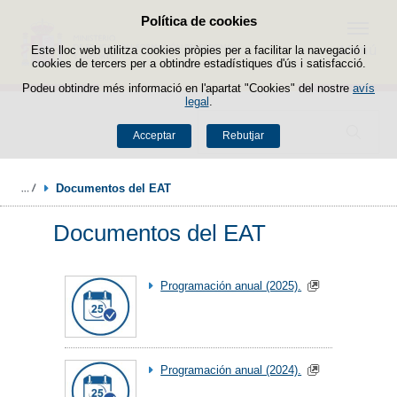
Política de cookies
Passar al contingut
Menú
Este lloc web utilitza cookies pròpies per a facilitar la navegació i
cookies de tercers per a obtindre estadístiques d'ús i satisfacció.
Podeu obtindre més informació en l'apartat "Cookies" del nostre
avís
legal
.
Buscador
Acceptar
Rebutjar
Documentos del EAT
Documentos del EAT
Programación anual (2025).
Programación anual (2024).