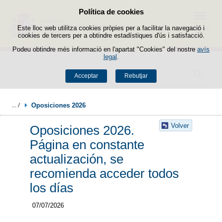
Política de cookies
Passar al contingut
Menú
Este lloc web utilitza cookies pròpies per a facilitar la navegació i
cookies de tercers per a obtindre estadístiques d'ús i satisfacció.
Podeu obtindre més informació en l'apartat "Cookies" del nostre
avís
legal
.
Buscador
Acceptar
Rebutjar
Oposiciones 2026
Volver
Oposiciones 2026.
Página en constante
actualización, se
recomienda acceder todos
los días
07/07/2026