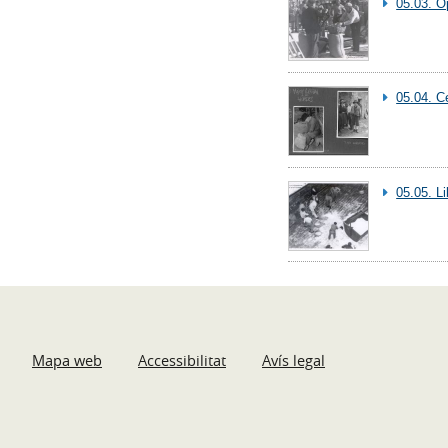
05.03. O
05.04. C
05.05. L
Mapa web
Accessibilitat
Avís legal