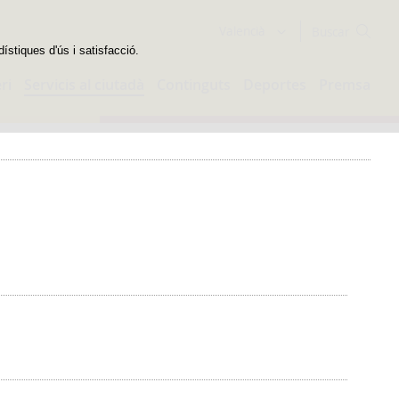
Buscador
Valencià
dístiques d'ús i satisfacció.
ri
Servicis al ciutadà
Continguts
Deportes
Premsa