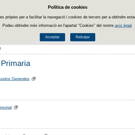
Política de cookies
Passar al contingut
es pròpies per a facilitar la navegació i cookies de tercers per a obtindre esta
Podeu obtindre més informació en l'apartat "Cookies" del nostre
avís legal
.
Inici
El ministe
Acceptar
Rebutjar
n
 Primaria
suntos Generales
ersonal