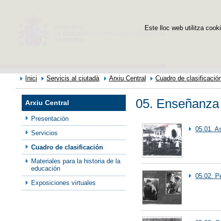
Este lloc web utilitza cooki
Inici
Servicis al ciutadà
Arxiu Central
Cuadro de clasificació
05. Enseñanza
Arxiu Central
Presentación
05.01. A
Servicios
Cuadro de clasificación
Materiales para la historia de la
educación
05.02. P
Exposiciones virtuales