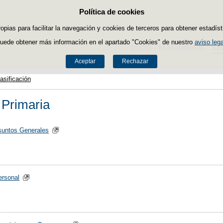
Política de cookies
Saltar al contenido
ropias para facilitar la navegación y cookies de terceros para obtener estadíst
uede obtener más información en el apartado "Cookies" de nuestro
aviso lega
Inicio
El Ministerio
Se
Aceptar
Rechazar
asificación
 Primaria
suntos Generales
ersonal