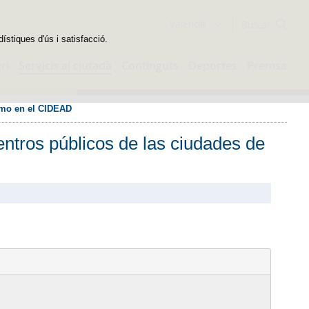
Buscador
Valencià
dístiques d'ús i satisfacció.
ri
Servicis al ciutadà
Continguts
Deportes
Premsa
como en el CIDEAD
ntros públicos de las ciudades de