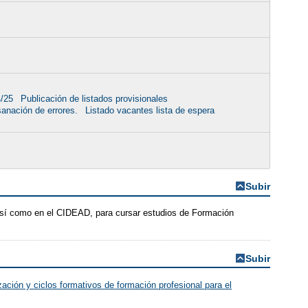
4/25
Publicación de listados provisionales
sanación de errores.
Listado vacantes lista de espera
Subir
 así como en el CIDEAD, para cursar estudios de Formación
Subir
ación y ciclos formativos de formación profesional para el