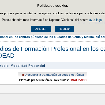
Política de cookies
Passar al contingut
es pròpies per a facilitar la navegació i cookies de tercers per a obtindre esta
Podeu obtindre més informació en l'apartat "Cookies" del nostre
avís legal
.
Inici
El ministe
Acceptar
Rebutjar
onal en los centros públicos de las ciudades de Ceuta y Melilla, así 
ios de Formación Profesional en los ce
CIDEAD
Medio. Modalidad Presencial
Acceso a la tramitación en sede electrónica
Plazo de presentación de solicitudes:
FINALIZADO