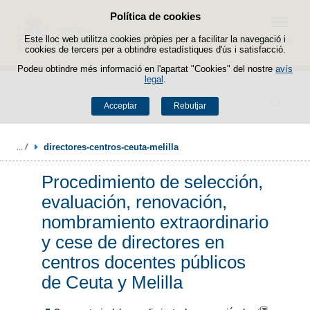
Política de cookies
Passar al contingut
Menú
Este lloc web utilitza cookies pròpies per a facilitar la navegació i
cookies de tercers per a obtindre estadístiques d'ús i satisfacció.
Podeu obtindre més informació en l'apartat "Cookies" del nostre
avís
legal
.
Buscador
Acceptar
Rebutjar
directores-centros-ceuta-melilla
Procedimiento de selección,
evaluación, renovación,
nombramiento extraordinario
y cese de directores en
centros docentes públicos
de Ceuta y Melilla