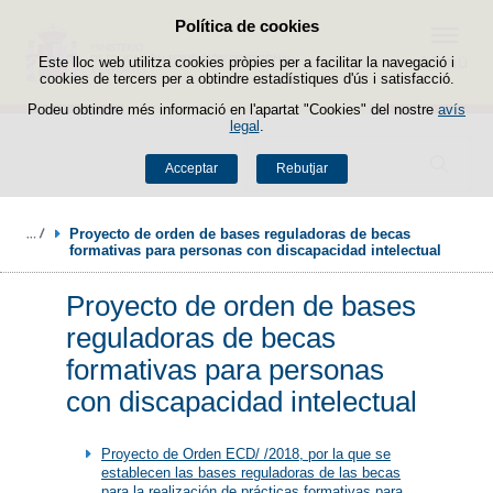
Política de cookies
Passar al contingut
Menú
Este lloc web utilitza cookies pròpies per a facilitar la navegació i
cookies de tercers per a obtindre estadístiques d'ús i satisfacció.
Podeu obtindre més informació en l'apartat "Cookies" del nostre
avís
legal
.
Buscador
Acceptar
Rebutjar
Proyecto de orden de bases reguladoras de becas 
formativas para personas con discapacidad intelectual
Proyecto de orden de bases
reguladoras de becas
formativas para personas
con discapacidad intelectual
Proyecto de Orden ECD/ /2018, por la que se
establecen las bases reguladoras de las becas
para la realización de prácticas formativas para