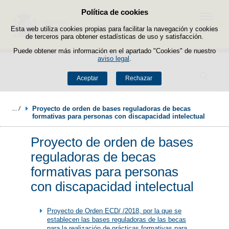
Política de cookies
Saltar al contenido
Menú
Esta web utiliza cookies propias para facilitar la navegación y cookies
de terceros para obtener estadísticas de uso y satisfacción.
Puede obtener más información en el apartado "Cookies" de nuestro
aviso legal
.
Buscador
Aceptar
Rechazar
Proyecto de orden de bases reguladoras de becas 
formativas para personas con discapacidad intelectual
Proyecto de orden de bases
reguladoras de becas
formativas para personas
con discapacidad intelectual
Proyecto de Orden ECD/ /2018, por la que se
establecen las bases reguladoras de las becas
para la realización de prácticas formativas para