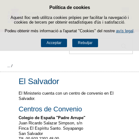
Política de cookies
Passar al contingut
Menú
Aquest lloc web utilitza cookies pròpies per facilitar la navegació i
cookies de tercers per obtenir estadístiques d'ús i satisfacció.
Podeu obtenir més informació a l'apartat "Cookies" del nostre
avís legal
.
Acceptar
Rebutjar
Cercador
El Salvador
El Ministerio cuenta con un centro de convenio en El
Salvador.
Centros de Convenio
Colegio de España "Padre Arrupe"
Juan Ricardo Salazar Simpson, s/n
Finca El Espíritu Santo. Soyapango
San Salvador
Tlf: 00 503 2292 48 00