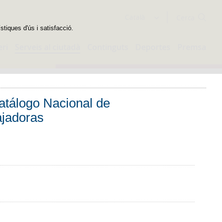
Cercador
Català
stiques d'ús i satisfacció.
eri
Serveis al ciutadà
Continguts
Deportes
Premsa
atálogo Nacional de
ajadoras