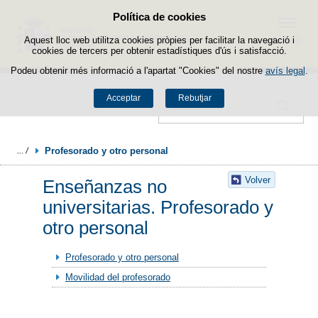
Política de cookies
Passar al contingut
Menú
Aquest lloc web utilitza cookies pròpies per facilitar la navegació i
cookies de tercers per obtenir estadístiques d'ús i satisfacció.
Podeu obtenir més informació a l'apartat "Cookies" del nostre
avís legal
.
Acceptar
Rebutjar
Cercador
Profesorado y otro personal
Volver
Enseñanzas no
universitarias. Profesorado y
otro personal
Profesorado y otro personal
Movilidad del profesorado