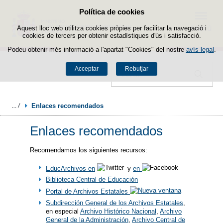
Política de cookies
Passar al contingut
Menú
Aquest lloc web utilitza cookies pròpies per facilitar la navegació i
cookies de tercers per obtenir estadístiques d'ús i satisfacció.
Podeu obtenir més informació a l'apartat "Cookies" del nostre
avís legal
.
Acceptar
Rebutjar
Cercador
Enlaces recomendados
Enlaces recomendados
Recomendamos los siguientes recursos:
EducArchivos en
y
en
Biblioteca Central de Educación
Portal de Archivos Estatales
Subdirección General de los Archivos Estatales
,
en especial
Archivo Histórico Nacional
,
Archivo
General de la Administración
,
Archivo Central de