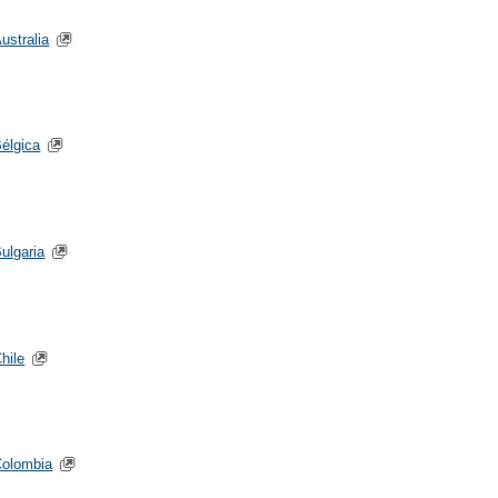
ustralia
élgica
ulgaria
hile
Colombia