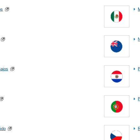
os
Bajos
P
ido
R