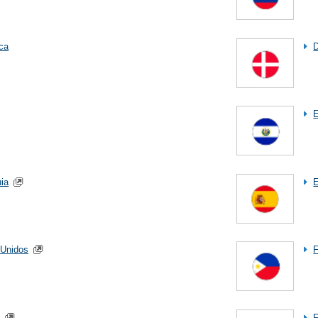
ca
E
ia
 Unidos
F
a
F