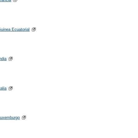
uinea Ecuatorial
ndia
talia
Luxemburgo