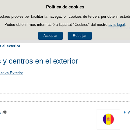
Política de cookies
Passar al contingut
ookies pròpies per facilitar la navegació i cookies de tercers per obtenir estadí
Podeu obtenir més informació a l'apartat "Cookies" del nostre
avís legal
.
Inici
El minist
Acceptar
Rebutjar
 el exterior
 y centros en el exterior
ativa Exterior
a
A