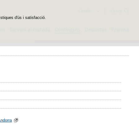
Cercador
Català
stiques d'ús i satisfacció.
eri
Serveis al ciutadà
Continguts
Deportes
Premsa
ndorra