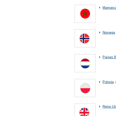
Marruec
Noruega
Países 
Polonia
Reino Un