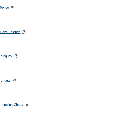
México
Nueva Zelanda
Paraguay
ortugal
epública Checa