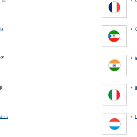
la
G
I
I
stein