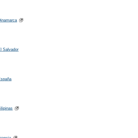
Dinamarca
l Salvador
España
ilipinas
rancia