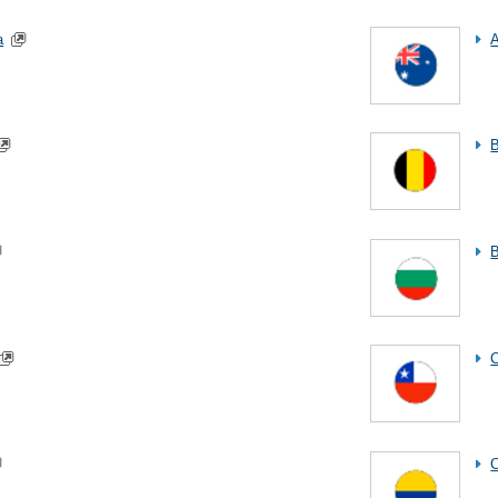
a
A
B
B
C