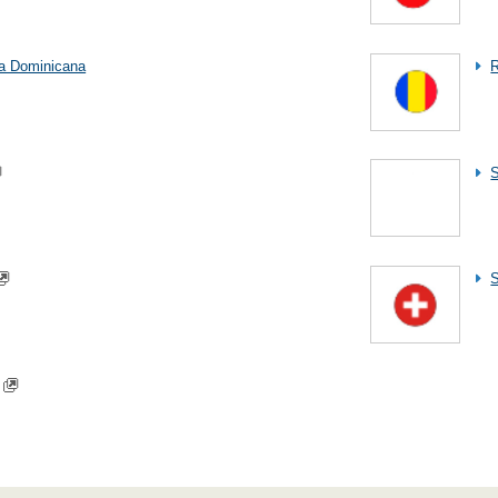
a Dominicana
S
S