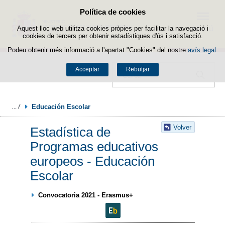
Política de cookies
Passar al contingut
Menú
Aquest lloc web utilitza cookies pròpies per facilitar la navegació i
cookies de tercers per obtenir estadístiques d'ús i satisfacció.
Podeu obtenir més informació a l'apartat "Cookies" del nostre
avís legal
.
Acceptar
Rebutjar
Cercador
Educación Escolar
Volver
Estadística de
Programas educativos
europeos - Educación
Escolar
Convocatoria 2021 - Erasmus+