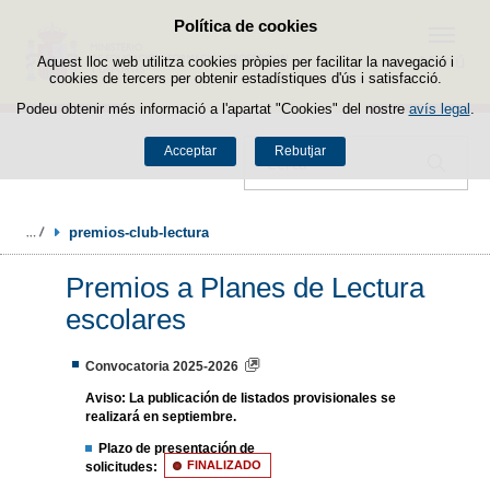
Política de cookies
Passar al contingut
Menú
Aquest lloc web utilitza cookies pròpies per facilitar la navegació i
cookies de tercers per obtenir estadístiques d'ús i satisfacció.
Podeu obtenir més informació a l'apartat "Cookies" del nostre
avís legal
.
Acceptar
Rebutjar
Cercador
premios-club-lectura
Premios a Planes de Lectura
escolares
Convocatoria 2025-2026
Aviso:
La publicación de listados provisionales se
realizará en septiembre.
Plazo de presentación de
solicitudes:
FINALIZADO