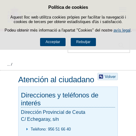
Política de cookies
Passar al contingut
Menú
Aquest lloc web utilitza cookies pròpies per facilitar la navegació i
cookies de tercers per obtenir estadístiques d'ús i satisfacció.
Podeu obtenir més informació a l'apartat "Cookies" del nostre
avís legal
.
Acceptar
Rebutjar
Cercador
Volver
Atención al ciudadano
Direcciones y teléfonos de
interés
Dirección Provincial de Ceuta
C/ Echegaray, s/n
Teléfono: 956 51 66 40