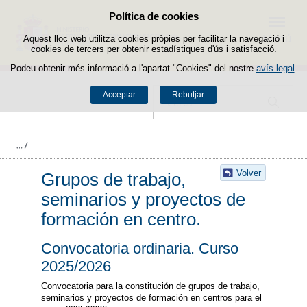
Política de cookies
Passar al contingut
Menú
Aquest lloc web utilitza cookies pròpies per facilitar la navegació i
cookies de tercers per obtenir estadístiques d'ús i satisfacció.
Podeu obtenir més informació a l'apartat "Cookies" del nostre
avís legal
.
Acceptar
Rebutjar
Cercador
Volver
Grupos de trabajo,
seminarios y proyectos de
formación en centro.
Convocatoria ordinaria. Curso
2025/2026
Convocatoria para la constitución de grupos de trabajo,
seminarios y proyectos de formación en centros para el