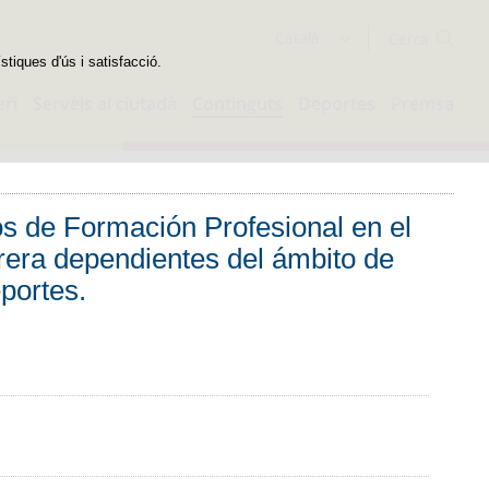
Cercador
Català
stiques d'ús i satisfacció.
eri
Serveis al ciutadà
Continguts
Deportes
Premsa
os de Formación Profesional en el
rera dependientes del ámbito de
eportes.