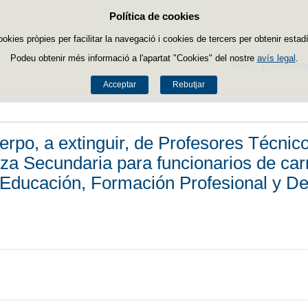
Política de cookies
Passar al contingut
ookies pròpies per facilitar la navegació i cookies de tercers per obtenir estadí
Podeu obtenir més informació a l'apartat "Cookies" del nostre
avís legal
.
Inici
El minist
Acceptar
Rebutjar
erpo, a extinguir, de Profesores Técnic
a Secundaria para funcionarios de car
de Educación, Formación Profesional y D