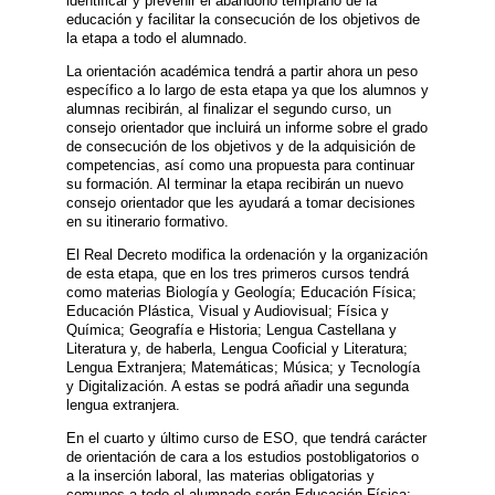
identificar y prevenir el abandono temprano de la
educación y facilitar la consecución de los objetivos de
la etapa a todo el alumnado.
La orientación académica tendrá a partir ahora un peso
específico a lo largo de esta etapa ya que los alumnos y
alumnas recibirán, al finalizar el segundo curso, un
consejo orientador que incluirá un informe sobre el grado
de consecución de los objetivos y de la adquisición de
competencias, así como una propuesta para continuar
su formación. Al terminar la etapa recibirán un nuevo
consejo orientador que les ayudará a tomar decisiones
en su itinerario formativo.
El Real Decreto modifica la ordenación y la organización
de esta etapa, que en los tres primeros cursos tendrá
como materias Biología y Geología; Educación Física;
Educación Plástica, Visual y Audiovisual; Física y
Química; Geografía e Historia; Lengua Castellana y
Literatura y, de haberla, Lengua Cooficial y Literatura;
Lengua Extranjera; Matemáticas; Música; y Tecnología
y Digitalización. A estas se podrá añadir una segunda
lengua extranjera.
En el cuarto y último curso de ESO, que tendrá carácter
de orientación de cara a los estudios postobligatorios o
a la inserción laboral, las materias obligatorias y
comunes a todo el alumnado serán Educación Física;