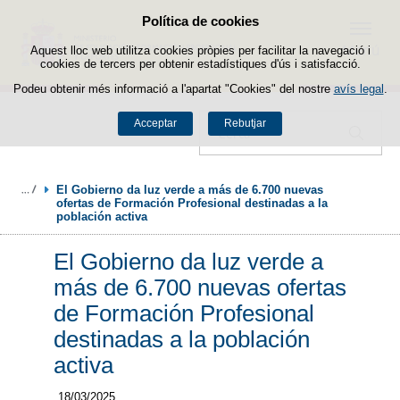
Política de cookies
Passar al contingut
Menú
Aquest lloc web utilitza cookies pròpies per facilitar la navegació i
cookies de tercers per obtenir estadístiques d'ús i satisfacció.
Podeu obtenir més informació a l'apartat "Cookies" del nostre
avís legal
.
Acceptar
Rebutjar
Cercador
El Gobierno da luz verde a más de 6.700 nuevas 
ofertas de Formación Profesional destinadas a la 
población activa
El Gobierno da luz verde a
más de 6.700 nuevas ofertas
de Formación Profesional
destinadas a la población
activa
18/03/2025