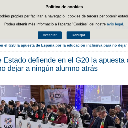
Política de cookies
Passar al contingut
ookies pròpies per facilitar la navegació i cookies de tercers per obtenir estadí
Podeu obtenir més informació a l'apartat "Cookies" del nostre
avís legal
.
Inici
El minist
Acceptar
Rebutjar
en el G20 la apuesta de España por la educación inclusiva para no deja
de Estado defiende en el G20 la apuesta
no dejar a ningún alumno atrás