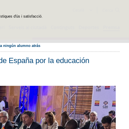
Cercador
Català
stiques d'ús i satisfacció.
eri
Serveis al ciutadà
Continguts
Deportes
Premsa
r a ningún alumno atrás
 de España por la educación