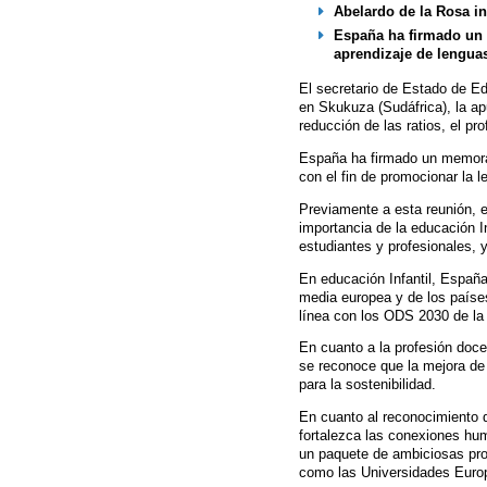
Abelardo de la Rosa in
España ha firmado un 
aprendizaje de lengua
El secretario de Estado de Ed
en Skukuza (Sudáfrica), la a
reducción de las ratios, el p
España ha firmado un memoran
con el fin de promocionar la 
Previamente a esta reunión, e
importancia de la educación In
estudiantes y profesionales, y
En educación Infantil, España
media europea y de los países
línea con los ODS 2030 de l
En cuanto a la profesión doc
se reconoce que la mejora de 
para la sostenibilidad.
En cuanto al reconocimiento d
fortalezca las conexiones hu
un paquete de ambiciosas prop
como las Universidades Euro