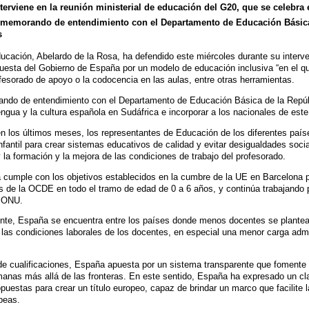
terviene en la reunión ministerial de educación del G20, que se celebra
memorando de entendimiento con el Departamento de Educación Básica 
s
ucación, Abelardo de la Rosa, ha defendido este miércoles durante su interve
puesta del Gobierno de España por un modelo de educación inclusiva “en el 
rofesorado de apoyo o la codocencia en las aulas, entre otras herramientas.
do de entendimiento con el Departamento de Educación Básica de la Repúbli
lengua y la cultura española en Sudáfrica e incorporar a los nacionales de es
n los últimos meses, los representantes de Educación de los diferentes países
fantil para crear sistemas educativos de calidad y evitar desigualdades social
 la formación y la mejora de las condiciones de trabajo del profesorado.
 cumple con los objetivos establecidos en la cumbre de la UE en Barcelona p
 de la OCDE en todo el tramo de edad de 0 a 6 años, y continúa trabajando po
a ONU.
ente, España se encuentra entre los países donde menos docentes se plantea
las condiciones laborales de los docentes, en especial una menor carga admi
e cualificaciones, España apuesta por un sistema transparente que fomente la 
manas más allá de las fronteras. En este sentido, España ha expresado un cl
uestas para crear un título europeo, capaz de brindar un marco que facilite la
peas.