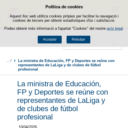
Política de cookies
Passar al contingut
Menú
Aquest lloc web utilitza cookies pròpies per facilitar la navegació i
cookies de tercers per obtenir estadístiques d'ús i satisfacció.
Podeu obtenir més informació a l'apartat "Cookies" del nostre
avís legal
.
Acceptar
Rebutjar
Cercador
La ministra de Educación, FP y Deportes se reúne con 
representantes de LaLiga y de clubes de fútbol 
profesional
La ministra de Educación,
FP y Deportes se reúne con
representantes de LaLiga y
de clubes de fútbol
profesional
10/04/2026